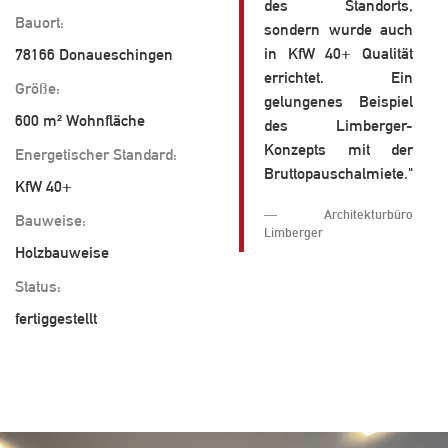
des Standorts,
Bauort:
sondern wurde auch
in KfW 40+ Qualität
78166 Donaueschingen
errichtet. Ein
Größe:
gelungenes Beispiel
600 m² Wohnfläche
des Limberger-
Konzepts mit der
Energetischer Standard:
Bruttopauschalmiete."
KfW 40+
Architekturbüro
Bauweise:
Limberger
Holzbauweise
Status:
fertiggestellt